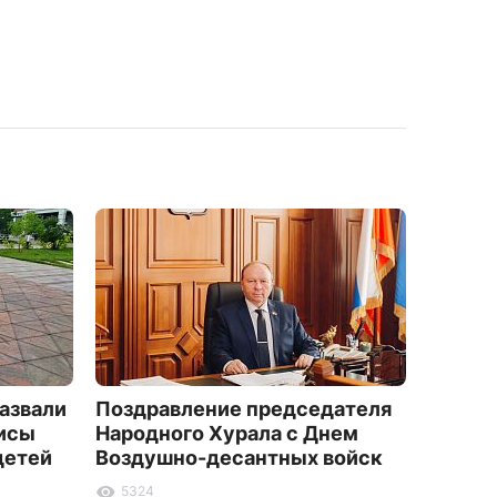
азвали
Поздравление председателя
В Улан
исы
Народного Хурала с Днем
жилищ
детей
Воздушно-десантных войск
дискв
невып
5324