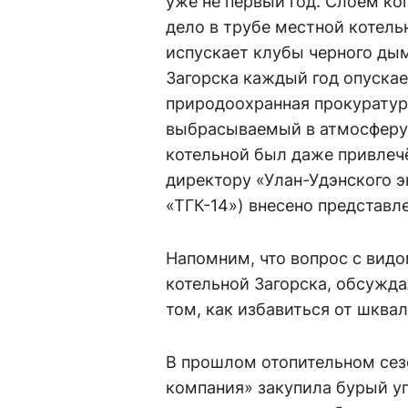
уже не первый год. Слоем ко
дело в трубе местной котель
испускает клубы черного дым
Загорска каждый год опускает
природоохранная прокуратур
выбрасываемый в атмосферу 
котельной был даже привлечё
директору «Улан-Удэнского 
«ТГК-14») внесено представл
Напомним, что вопрос с видо
котельной Загорска, обсужда
том, как избавиться от шква
В прошлом отопительном сез
компания» закупила бурый уг