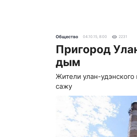
Общество
04.10.15, 8:00
2231
Пригород Ула
дым
Жители улан-удэнского
сажу