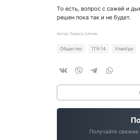
То есть, вопрос с сажей и д
решен пока так и не будет.
Автор: Лариса Ситник
Общество
ТГК-14
УланУдэ
По
Получайте свежие 