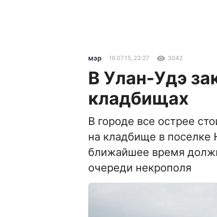
мэр
16.07.15, 23:27
3042
В Улан-Удэ за
кладбищах
В городе все острее ст
на кладбище в поселке
ближайшее время должн
очереди некрополя