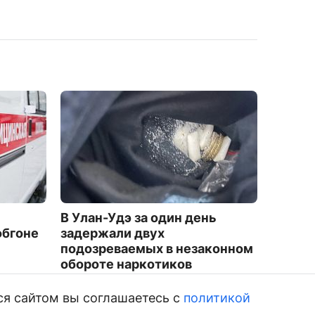
В Улан-Удэ за один день
За сут
обгоне
задержали двух
три п
подозреваемых в незаконном
1341
обороте наркотиков
1828
ся сайтом вы соглашаетесь с
политикой