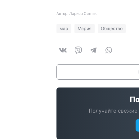
Автор: Лариса Ситник
мэр
Мэрия
Общество
По
Получайте свежие 