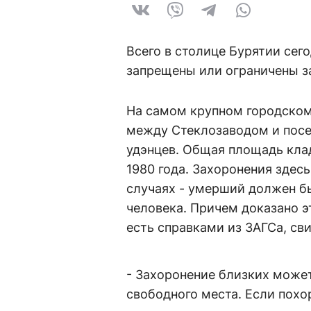
Всего в столице Бурятии сего
запрещены или ограничены з
На самом крупном городском
между Стеклозаводом и посе
удэнцев. Общая площадь клад
1980 года. Захоронения здес
случаях - умерший должен б
человека. Причем доказано эт
есть справками из ЗАГСа, св
- Захоронение близких может
свободного места. Если похор