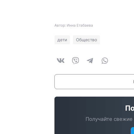
Автор: Инна Етабаева
дети
Общество
По
Получайте свежие 