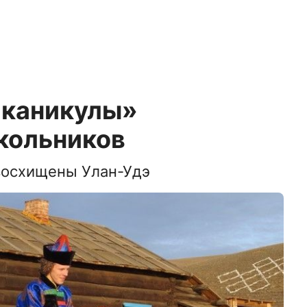
 каникулы»
кольников
восхищены Улан-Удэ