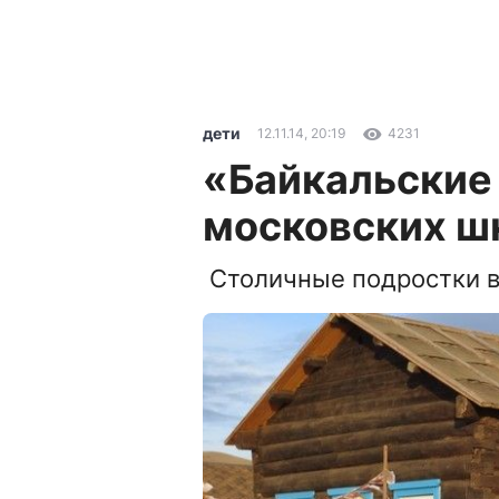
дети
12.11.14, 20:19
4231
«Байкальские
московских ш
Столичные подростки 