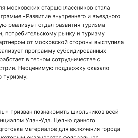
для московских старшеклассников стала
грамме «Развитие внутреннего и въездного
рую реализует отдел развития туризма
, потребительскому рынку и туризму
артнером от московской стороны выступила
реализует программу субсидированных
 работает в тесном сотрудничестве с
стрии. Неоценимую поддержку оказало
о туризму.
лы» призван познакомить школьников всей
енциалом Улан-Удэ. Целью данного
дготовка материалов для включения города
, которым оказывается федеральная