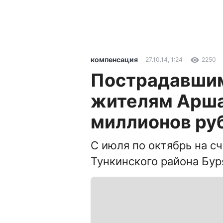
компенсация
27.10.14, 1:24
2250
Пострадавшим
жителям Арша
миллионов ру
С июля по октябрь на с
Тункинского района Бур