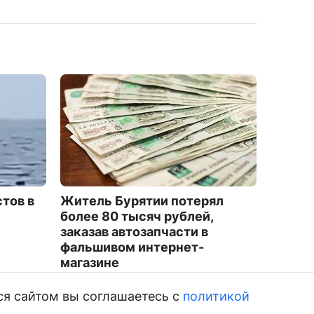
стов в
Житель Бурятии потерял
Глава
более 80 тысяч рублей,
оказал
заказав автозапчасти в
фестив
фальшивом интернет-
2411
магазине
1832
ся сайтом вы соглашаетесь с
политикой