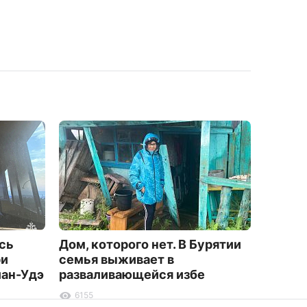
сь
Дом, которого нет. В Бурятии
Военн
ри
семья выживает в
сбил б
лан-Удэ
разваливающейся избе
дронов
6155
2378