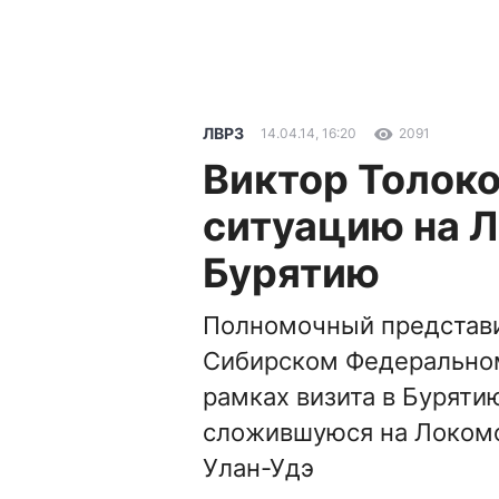
ЛВРЗ
14.04.14, 16:20
2091
Виктор Толок
ситуацию на Л
Бурятию
Полномочный представи
Сибирском Федеральном
рамках визита в Буряти
сложившуюся на Локомо
Улан-Удэ