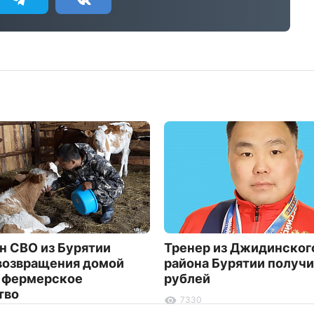
н СВО из Бурятии
Тренер из Джидинског
возвращения домой
района Бурятии получи
 фермерское
рублей
тво
7330