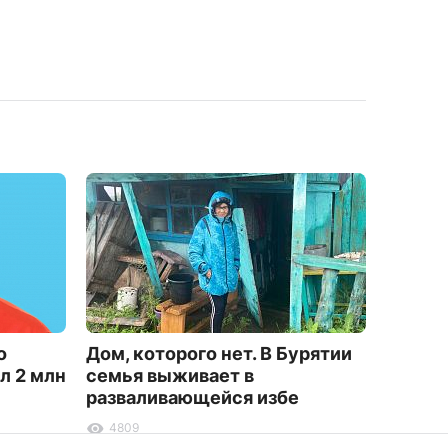
о
Дом, которого нет. В Бурятии
Чат-бо
л 2 млн
семья выживает в
участн
разваливающейся избе
запуст
4809
8787