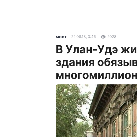
мост
22.08.13, 0:46
2028
В Улан-Удэ жи
здания обязы
многомиллион