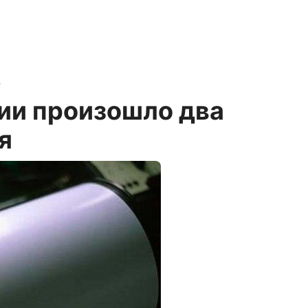
4
ии произошло два
я