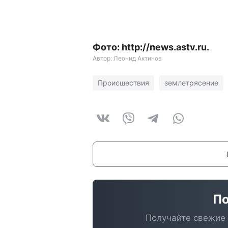
Фото: http://news.astv.ru.
Автор: Леонид Актинов
Происшествия
землетрясение
По
Получайте свежие 