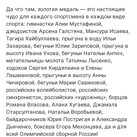
Да что там, золотая медаль — это настоящее
чудо для каждого спортсмена в каждом виде
спорта: гимнастки Алии Мустафиной,
дзюдоистов Арсена Галстяна, Мансура Исаева,
Тагира Хайбуллаева, прыгуна в воду Ильи
Захарова, бегуньи Юлии Зариповой, прыгуна в
высоту Ивана Ухова, бегуньи Натальи Антюх,
метательницы молота Татьяны Лысенко,
ходоков Сергея Кирдяпкина и Елены
Лашмановой, прыгуньи в высоту Анны
Чичеровой, бегуньи Марии Савиновой,
российских волейболистов, российских
синхронисток, российских «художниц», борцов
Романа Власова, Алана Хугаева, Джамала
Отарсултанова, Натальи Воробьевой,
байдарочников Юрия Постригая и Александра
Дьяченко, боксера Егора Мехонцева, да и для
всей Олимпийской сборной России!