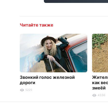
Читайте также
Звонкий голос железной
Жителя
дороги
как ве
змеёй
5225
4336