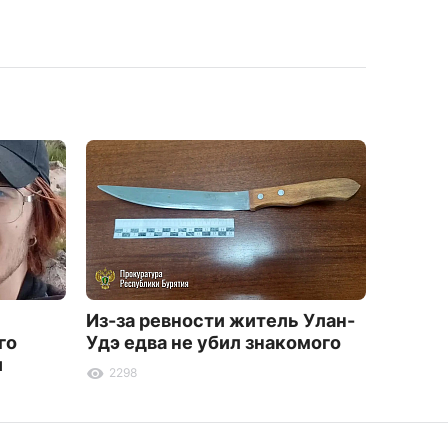
Из-за ревности житель Улан-
22-лет
го
Удэ едва не убил знакомого
Иволг
и
2298
3244