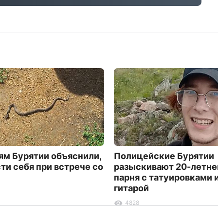
м Бурятии объяснили,
Полицейские Бурятии
сти себя при встрече со
разыскивают 20-летне
парня с татуировками 
гитарой
4828