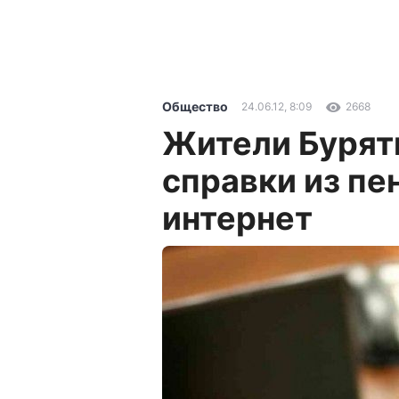
Общество
24.06.12, 8:09
2668
Жители Бурят
справки из пе
интернет