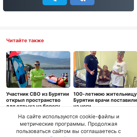
Читайте также
Участник СВО из Бурятии
100-летнюю жительницу
открыл пространство
Бурятии врачи поставили
для отдыха на берегу
на ноги
Гусиного озера
490
На сайте используются cookie-файлы и
7366
метрические программы. Продолжая
пользоваться сайтом вы соглашаетесь с