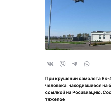
При крушении самолета Як-4
человека, находившиеся на 
ссылкой на Росавиацию. Со
тяжелое