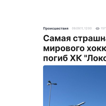
Происшествия
09.09.11, 12:00
157
Самая страшна
мирового хокк
погиб ХК "Лок