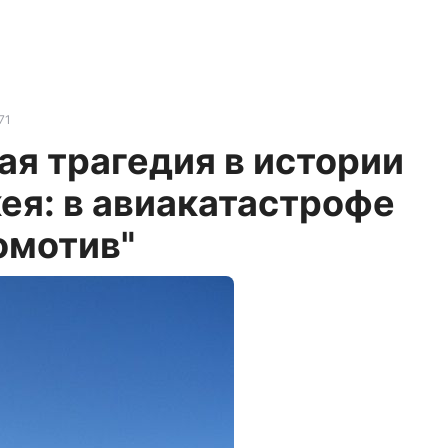
71
я трагедия в истории
ея: в авиакатастрофе
омотив"