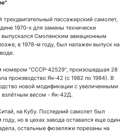
ne"
й трехдвигательный пассажирский самолет,
дине 1970-х для замены технически
т выпускался Смоленским авиационным
позже, в 1978-м году, был налажен выпуск на
воде.
м номером "СССР-42529", произошедшая 28
ала производство Як-42 (с 1982 по 1984). В
водство новой модификации с увеличенными
взлётным весом - Як-42Д.
итай, на Кубу. Последний самолет был
 году, но в цехах завода оставался еще один
задела, остальные фюзеляжи порезаны на