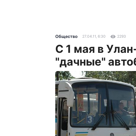
Общество
27.04.11, 6:30
2293
С 1 мая в Ула
"дачные" авт