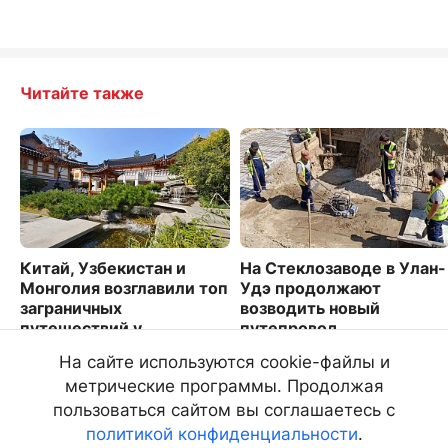
Читайте также
Китай, Узбекистан и
На Стеклозаводе в Улан-
Монголия возглавили топ
Удэ продолжают
заграничных
возводить новый
путешествий у
путепровод
дальневосточников
3723
На сайте используются cookie-файлы и
1563
метрические программы. Продолжая
пользоваться сайтом вы соглашаетесь с
политикой конфиденциальности
.