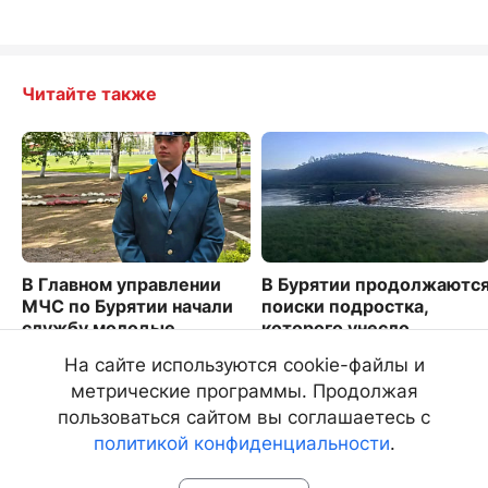
Читайте также
В Главном управлении
В Бурятии продолжаютс
МЧС по Бурятии начали
поиски подростка,
службу молодые
которого унесло
офицеры
течением в реке Хилок
На сайте используются cookie-файлы и
3155
4089
метрические программы. Продолжая
пользоваться сайтом вы соглашаетесь с
политикой конфиденциальности
.