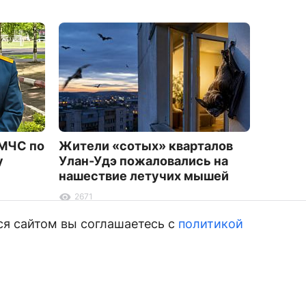
 МЧС по
Жители «сотых» кварталов
В Буря
у
Улан-Удэ пожаловались на
наркот
нашествие летучих мышей
ему не
2671
1117
ся сайтом вы соглашаетесь с
политикой