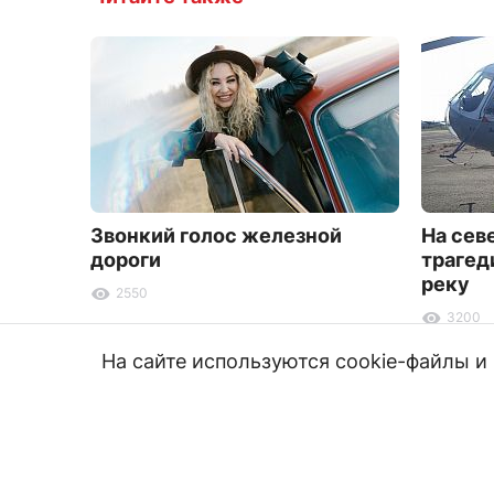
Звонкий голос железной
На сев
дороги
трагед
реку
2550
3200
На сайте используются cookie-файлы 