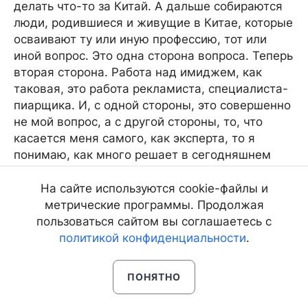
делать что-то за Китай. А дальше собираются
люди, родившиеся и живущие в Китае, которые
осваивают ту или иную профессию, тот или
иной вопрос. Это одна сторона вопроса. Теперь
вторая сторона. Работа над имиджем, как
таковая, это работа рекламиста, специалиста-
пиарщика. И, с одной стороны, это совершенно
не мой вопрос, а с другой стороны, то, что
касается меня самого, как эксперта, то я
понимаю, как много решает в сегодняшнем
мире отношение к тому или иному объекту, к
тому или иному человеку. Республике надо
На сайте используются cookie-файлы и
решать довольно много вопросов, и эти
метрические программы. Продолжая
вопросы нужно решать не только самим, а
пользоваться сайтом вы соглашаетесь с
вместе с федеральными ведомствами,
политикой конфиденциальности
.
инвесторами, зарубежными партнёрами
России, а это всё упирается уже в вопрос
ПОНЯТНО
отношения к Бурятии.