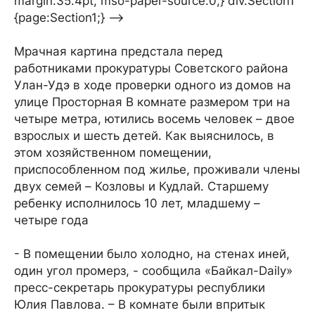
margin:35.4pt; mso-paper-source:0;} div.Section1
{page:Section1;} -->
Мрачная картина предстала перед
работниками прокуратуры Советского района
Улан-Удэ в ходе проверки одного из домов на
улице Просторная В комнате размером три на
четыре метра, ютились восемь человек – двое
взрослых и шесть детей. Как выяснилось, в
этом хозяйственном помещении,
приспособленном под жилье, проживали члены
двух семей – Козловы и Кудлай. Старшему
ребенку исполнилось 10 лет, младшему –
четыре года
- В помещении было холодно, на стенах иней,
один угол промерз, - сообщила «Байкал-Daily»
пресс-секретарь прокуратуры республики
Юлия Павлова. – В комнате были впритык