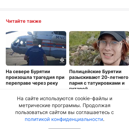
Читайте также
На севере Бурятии
Полицейские Бурятии
произошла трагедия при
разыскивают 20-летнего
переправе через реку
парня с татуировками и
гитарой
3111
4310
На сайте используются cookie-файлы и
метрические программы. Продолжая
пользоваться сайтом вы соглашаетесь с
политикой конфиденциальности
.