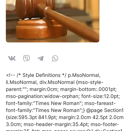
<!-- /* Style Definitions */ p.MsoNormal,
li.MsoNormal, div.MsoNormal {mso-style-
parent:""; margin:0cm; margin-bottom:.0001pt;
mso-pagination:widow-orphan; font-size:12.0pt;
font-family:"Times New Roman"; mso-fareast-
font-family:"Times New Roman";} @page Section1
{size:595.3pt 841.9pt; margin:2.0cm 42.5pt 2.0cm
3.0cm; mso-header-margin:35.4pt; mso-footer-