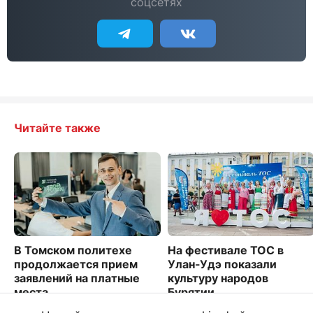
соцсетях
Читайте также
В Томском политехе
На фестивале ТОС в
продолжается прием
Улан-Удэ показали
заявлений на платные
культуру народов
места
Бурятии
4459
3329