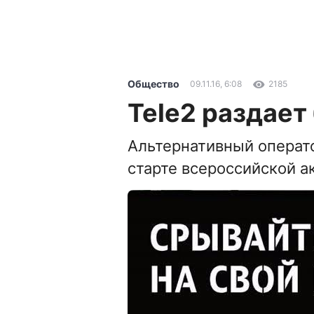
Общество
09.11.16, 6:08
2185
Tele2 раздает
Альтернативный операто
старте всероссийской а