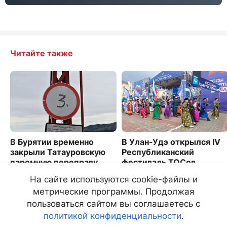
Читайте также
В Бурятии временно
В Улан-Удэ открылся IV
закрыли Татауровскую
Республиканский
паромную переправу
фестиваль ТОСов
1796
2300
На сайте используются cookie-файлы и
метрические программы. Продолжая
пользоваться сайтом вы соглашаетесь с
политикой конфиденциальности
.