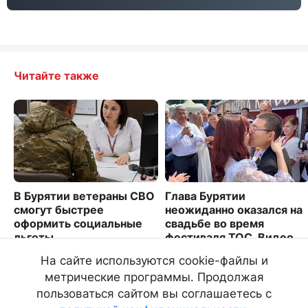
Читайте также
В Бурятии ветераны СВО
Глава Бурятии
смогут быстрее
неожиданно оказался на
оформить социальные
свадьбе во время
льготы
фестиваля ТОС. Видео
1711
1719
На сайте используются cookie-файлы и
метрические программы. Продолжая
пользоваться сайтом вы соглашаетесь с