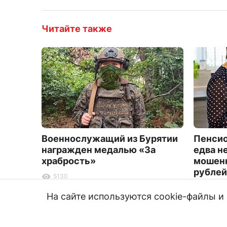
Читайте также
Военнослужащий из Бурятии
Пенсио
награжден медалью «За
едва н
храбрость»
мошенн
рублей
5130
1747
На сайте используются cookie-файлы 