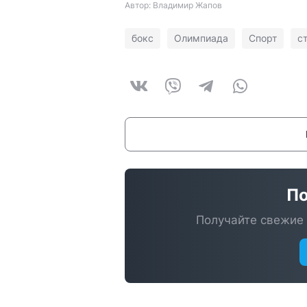
Автор: Владимир Жапов
бокс
Олимпиада
Спорт
с
По
Получайте свежие 