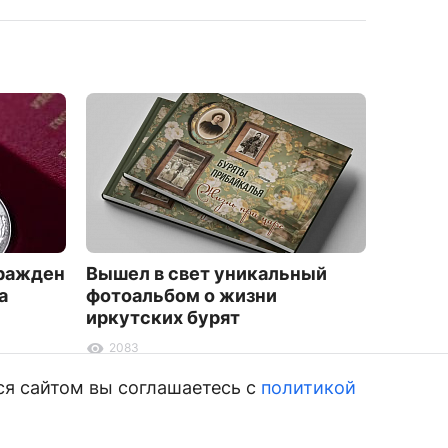
гражден
Вышел в свет уникальный
В Буря
а
фотоальбом о жизни
подрос
иркутских бурят
Хилок
2083
5143
ся сайтом вы соглашаетесь с
политикой