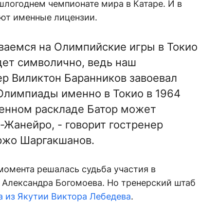
логоднем чемпионате мира в Катаре. И в
ют именные лицензии.
ваемся на Олимпийские игры в Токио
удет символично, ведь наш
р Виликтон Баранников завоевал
Олимпиады именно в Токио в 1964
ленном раскладе Батор может
-Жанейро, - говорит гостренер
ржо Шаргакшанов.
момента решалась судьба участия в
 Александра Богомоева. Но тренерский штаб
а из Якутии Виктора Лебедева
.