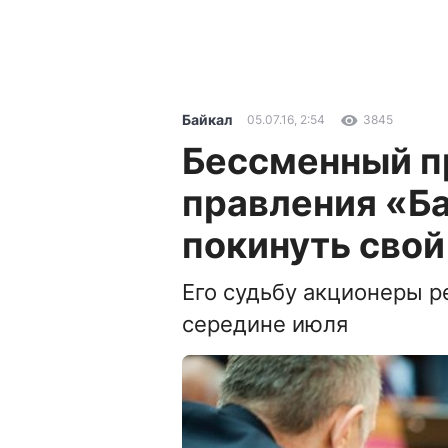
Байкал
05.07.16, 2:54
3845
Бессменный п
правления «Б
покинуть свой
Его судьбу акционеры р
середине июля