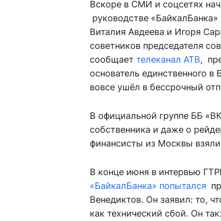
Вскоре в СМИ и соцсетях нач
руководстве «БайкалБанка» п
Виталия Авдеева и Игоря Сар
советников председателя сов
сообщает
телеканал АТВ
, пр
основатель единственного в 
вовсе ушёл в бессрочный отп
В официальной группе ББ «ВК
собственника и даже о рейде
финансисты из Москвы взяли 
В конце июня в интервью ГТ
«БайкалБанка» попытался
пр
Венедиктов. Он заявил: то, ч
как технический сбой. Он та