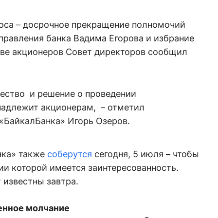
роса – досрочное прекращение полномочий
правления банка Вадима Егорова и избрание
ыве акционеров Совет директоров сообщил
щество и решение о проведении
надлежит акционерам, – отметил
«БайкалБанка» Игорь Озеров.
нка» также
соберутся
сегодня, 5 июля – чтобы
ии которой имеется заинтересованность.
 известны завтра.
енное молчание