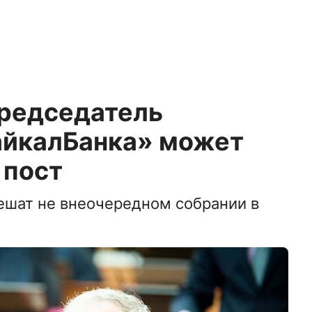
редседатель
айкалБанка» может
 пост
ешат не внеочередном собрании в