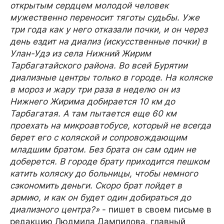
открытым сердцем молодой человек
мужественно переносит тяготы судьбы. Уже
три года как у него отказали почки, и он через
день ездит на диализ (искусственные почки) в
Улан-Удэ из села Нижний Жирим
Тарбагатайского района. Во всей Бурятии
диализные центры только в городе. На коляске
в мороз и жару три раза в неделю он из
Нижнего Жирима добирается 10 км до
Тарбагатая. А там пытается еще 60 км
проехать на микроавтобусе, который не всегда
берет его с коляской и сопровождающим
младшим братом. Без брата он сам один не
доберется. В городе брату приходится пешком
катить коляску до больницы, чтобы немного
сэкономить деньги. Скоро брат пойдет в
армию, и как он будет один добираться до
диализного центра?»
- пишет в своем письме в
редакцию Людмила Дампилова, главный