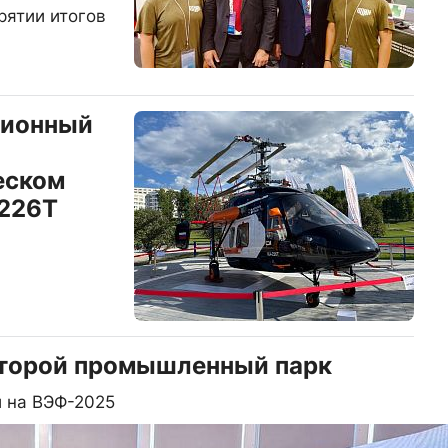
рятии итогов
ционный
еском
-226Т
второй промышленный парк
и на ВЭФ-2025