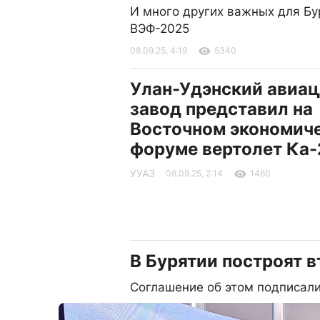
И много других важных для Бу
ВЭФ-2025
08.09.25, 4:19
5340
Улан-Удэнский авиа
завод представил на
Восточном экономич
форуме вертолет Ка
УУАЗ
08.09.25, 2:14
1460
В Бурятии построят 
Соглашение об этом подписал