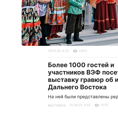
08.10.25, 4:22
3303
Более 1000 гостей и
участников ВЭФ посе
выставку гравюр об 
Дальнего Востока
На ней были представлены ре
выставка
10.09.25, 5:54
1079