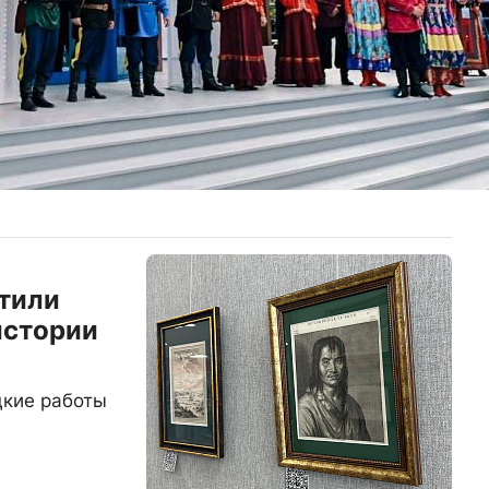
тили
истории
дкие работы