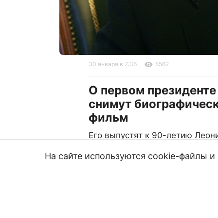
30 января в 7:36
8562
О первом президенте
снимут биографичес
фильм
Его выпустят к 90-летию Леон
13.09.24, 5:18
3010
На сайте используются cookie-файлы 