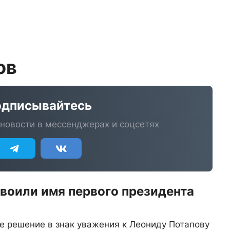
ов
дписывайтесь
новости в мессенджерах и соцсетях
воили имя первого президента
е решение в знак уважения к Леониду Потапову