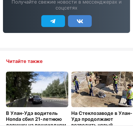
Получайте свежие новости в мессенджерах и
соцсетях
Читайте также
В Улан-Удэ водитель
На Стеклозаводе в Улан-
Honda сбил 21-летнюю
Удэ продолжают
девушку на пешеходном
возводить новый
переходе
путепровод