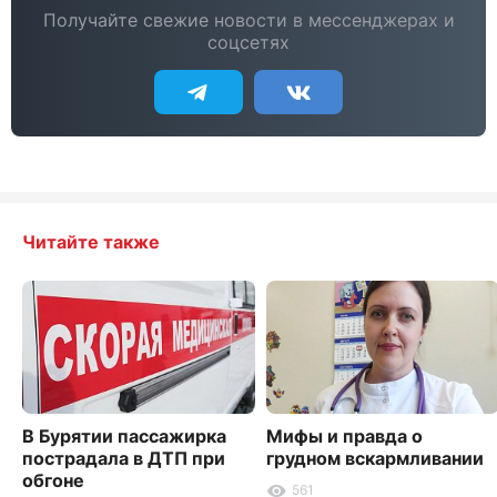
Получайте свежие новости в мессенджерах и
соцсетях
Читайте также
В Бурятии пассажирка
Мифы и правда о
пострадала в ДТП при
грудном вскармливании
обгоне
561