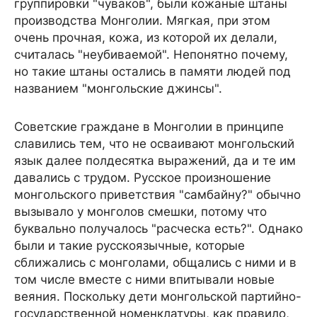
группировки "чуваков", были кожаные штаны
производства Монголии. Мягкая, при этом
очень прочная, кожа, из которой их делали,
считалась "неубиваемой". Непонятно почему,
но такие штаны остались в памяти людей под
названием "монгольские джинсы".
Советские граждане в Монголии в принципе
славились тем, что не осваивают монгольский
язык далее полдесятка выражений, да и те им
давались с трудом. Русское произношение
монгольского приветствия "самбайну?" обычно
вызывало у монголов смешки, потому что
буквально получалось "расческа есть?". Однако
были и такие русскоязычные, которые
сближались с монголами, общались с ними и в
том числе вместе с ними впитывали новые
веяния. Поскольку дети монгольской партийно-
государственной номенклатуры, как правило,