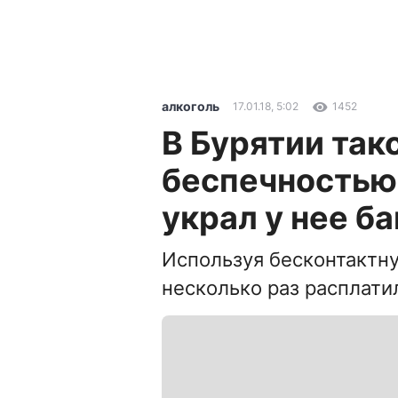
алкоголь
17.01.18, 5:02
1452
В Бурятии так
беспечностью
украл у нее б
Используя бесконтактн
несколько раз расплати