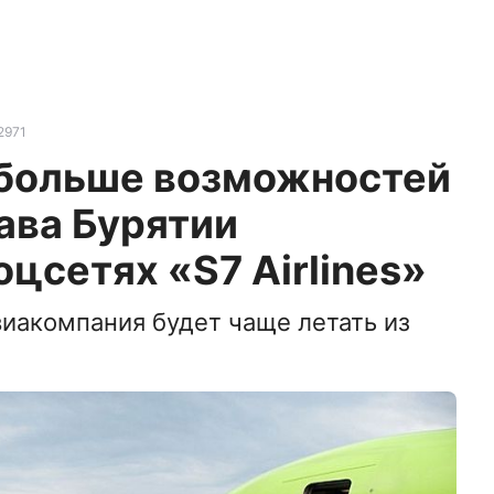
2971
 больше возможностей
лава Бурятии
оцсетях «S7 Airlines»
авиакомпания будет чаще летать из