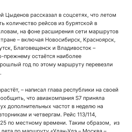
й Цыденов рассказал в соцсетях, что летом
ь количество рейсов из бурятской в
словам, на фоне расширения сети маршрутов
стране – включая Новосибирск, Красноярск,
кутск, Благовещенск и Владивосток –
о-прежнему остаётся наиболее
прошлый год по этому маршруту перевезли
.
зрастёт, – написал глава республики на своей
 сообщить, что авиакомпания S7 приняла
вух дополнительных частот в неделю на
вторникам и четвергам. Рейс 113/114,
 7.25 по местному времени. Таким образом, из
 лета по маршруту «Улан-Удэ – Москва –