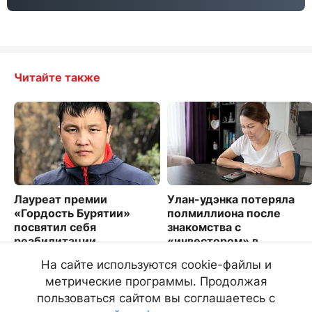
Читайте также
Лауреат премии
Улан-удэнка потеряла
«Гордость Бурятии»
полмиллиона после
посвятил себя
знакомства с
реабилитации
«инвестором» в
особенных детей
мессенджере
На сайте используются cookie-файлы и
6229
865
метрические программы. Продолжая
пользоваться сайтом вы соглашаетесь с