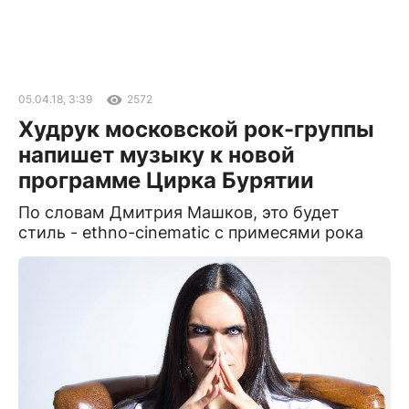
05.04.18, 3:39
2572
Худрук московской рок-группы
напишет музыку к новой
программе Цирка Бурятии
По словам Дмитрия Машков, это будет
стиль - еthno-cinematic с примесями рока