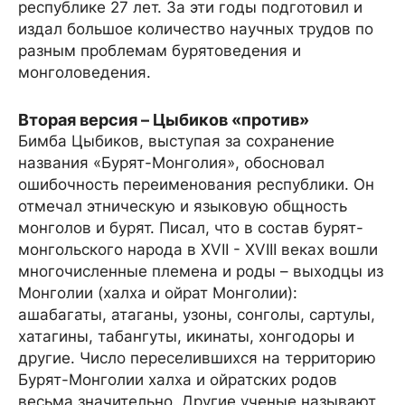
республике 27 лет. За эти годы подготовил и
издал большое количество научных трудов по
разным проблемам бурятоведения и
монголоведения.
Вторая версия – Цыбиков «против»
Бимба Цыбиков, выступая за сохранение
названия «Бурят-Монголия», обосновал
ошибочность переименования республики. Он
отмечал этническую и языковую общность
монголов и бурят. Писал, что в состав бурят-
монгольского народа в XVII - XVIII веках вошли
многочисленные племена и роды – выходцы из
Монголии (халха и ойрат Монголии):
ашабагаты, атаганы, узоны, сонголы, сартулы,
хатагины, табангуты, икинаты, хонгодоры и
другие. Число переселившихся на территорию
Бурят-Монголии халха и ойратских родов
весьма значительно. Другие ученые называют