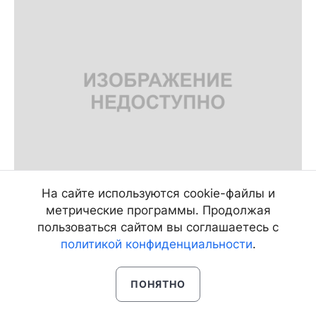
На сайте используются cookie-файлы и
метрические программы. Продолжая
пользоваться сайтом вы соглашаетесь с
10.49
– На участке № 583 в Северобайкальске
политикой конфиденциальности
.
строем пришли проголосовать военные, в
Улан-Удэ – железнодорожники, одетые в
спецовки и защитные жилеты. Не остались в
ПОНЯТНО
стороне и ламы, сообщает
ИА «Восток-
Телеинформ»
.