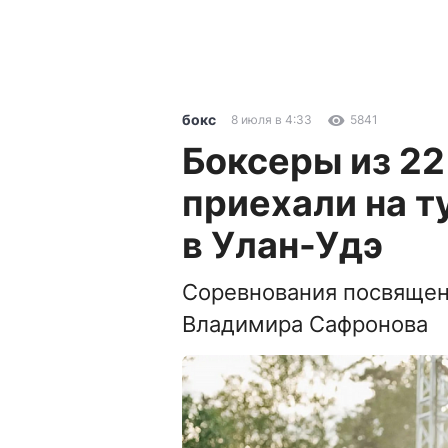
бокс
8 июля в 4:33
5841
Боксеры из 22
приехали на т
в Улан-Удэ
Соревнования посвяще
Владимира Сафронова