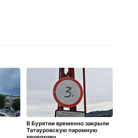
В Бурятии временно закрыли
"Сегод
Татауровскую паромную
1342
переправу