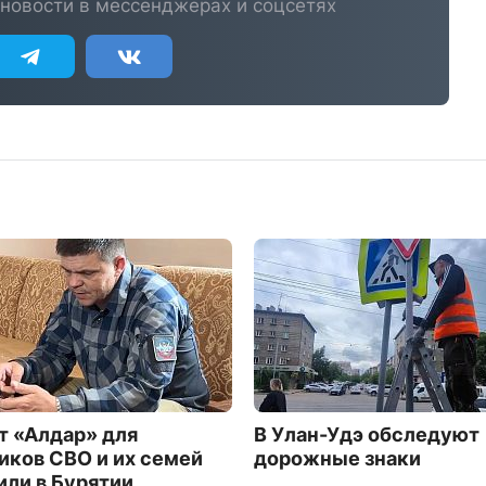
новости в мессенджерах и соцсетях
т «Алдар» для
В Улан-Удэ обследуют
иков СВО и их семей
дорожные знаки
или в Бурятии