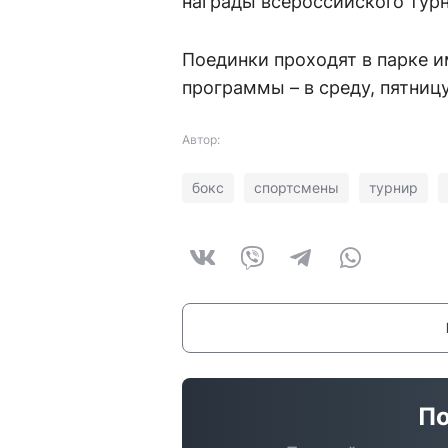
награды всероссийского турн
Поединки проходят в парке и
программы – в среду, пятницу 
Автор:
бокс
спортсмены
турнир
По