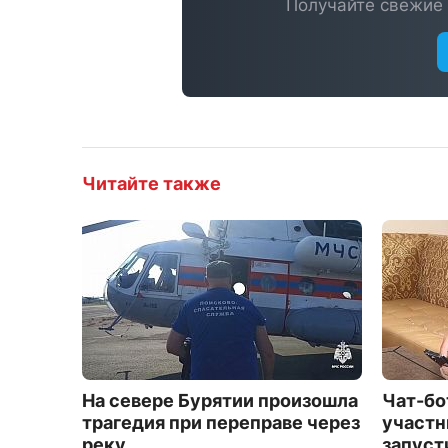
Получайте свежие 
Читайте также
На севере Бурятии произошла
Чат-бо
трагедия при переправе через
участн
реку
запуст