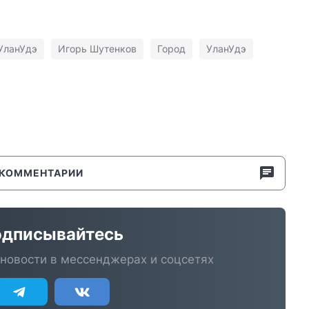
УланУдэ
Игорь Шутенков
Город
УланУдэ
КОММЕНТАРИИ
дписывайтесь
новости в мессенджерах и соцсетях