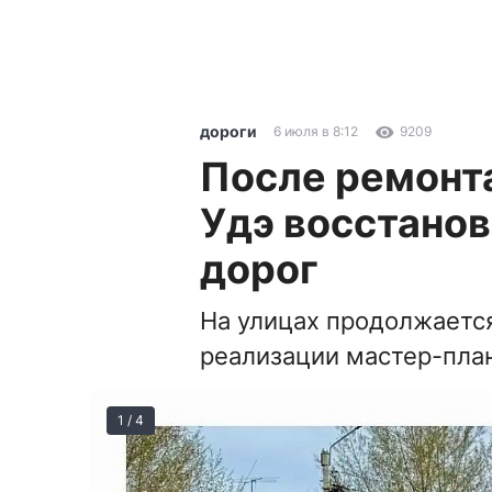
дороги
6 июля в 8:12
9209
После ремонта
Удэ восстанов
дорог
На улицах продолжается
реализации мастер-пла
1 / 4