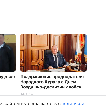
зу двое
Поздравление председателя
Расчёт
Народного Хурала с Днем
уничт
Воздушно-десантных войск
возду
4694
5753
ся сайтом вы соглашаетесь с
политикой