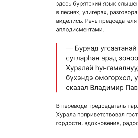
здесь бурятский язык слышен
в песнях, улигерах, разгово
виделись. Речь председателя
аплодисментами.
— Буряад угсаатанай
сугларhан арад зоно
Хуралай hунгамалнуу
бүхэндэ омогорхол, у
сказал Владимир Пав
В переводе председатель пар
Хурала поприветствовал гост
гордости, вдохновения, радос