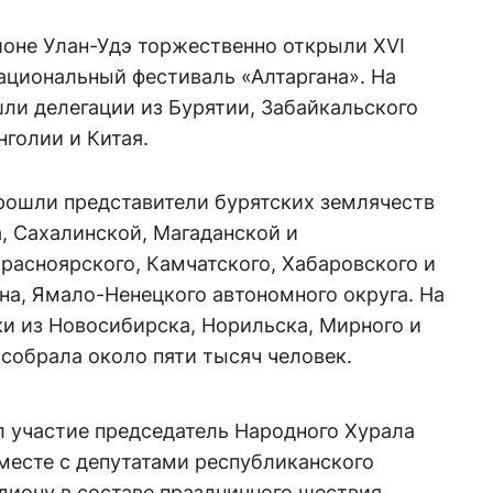
ионе Улан-Удэ торжественно открыли XVI
циональный фестиваль «Алтаргана». На
ли делегации из Бурятии, Забайкальского
нголии и Китая.
рошли представители бурятских землячеств
, Сахалинской, Магаданской и
расноярского, Камчатского, Хабаровского и
на, Ямало-Ненецкого автономного округа. На
и из Новосибирска, Норильска, Мирного и
 собрала около пяти тысяч человек.
л участие председатель Народного Хурала
месте с депутатами республиканского
диону в составе праздничного шествия.