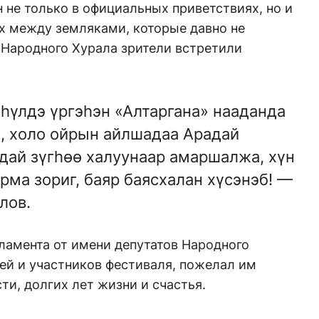
 не только в официальных приветствиях, но и
рах между земляками, которые давно не
 Народного Хурала зрители встретили
 hүлдэ үргэhэн «Алтаргана» нааданда
о, холо ойрын айлшадаа Арадай
дай зүгhөө халуунаар амаршалжа, хүн
рма зориг, баяр баясхалан хүсэнэб! —
лов.
ламента от имени депутатов Народного
ей и участников фестиваля, пожелал им
ти, долгих лет жизни и счастья.