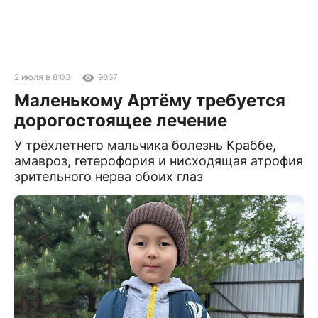
2 июля в 8:03
9867
Маленькому Артёму требуется
дорогостоящее лечение
У трёхлетнего мальчика болезнь Краббе,
амавроз, гетерофория и нисходящая атрофия
зрительного нерва обоих глаз