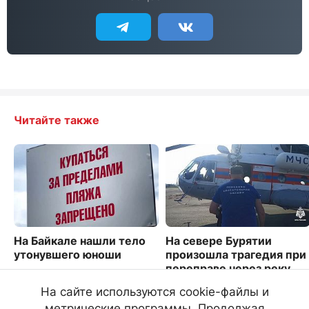
Читайте также
На Байкале нашли тело
На севере Бурятии
утонувшего юноши
произошла трагедия при
переправе через реку
6300
3754
На сайте используются cookie-файлы и
метрические программы. Продолжая