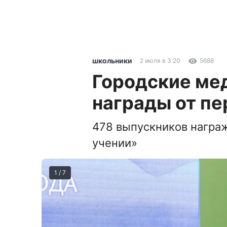
школьники
2 июля в 3:20
5688
Городские ме
награды от пе
478 выпускников награ
учении»
1 / 7