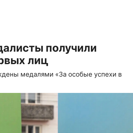
далисты получили
рвых лиц
ждены медалями «За особые успехи в