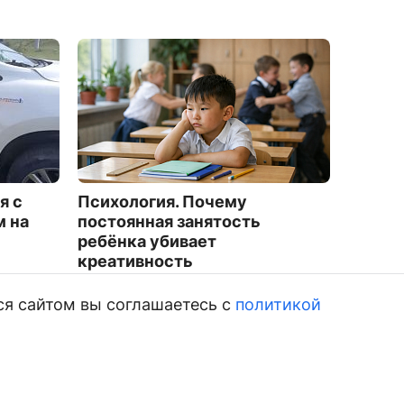
я с
Психология. Почему
В Улан
 на
постоянная занятость
жилищ
ребёнка убивает
дискв
креативность
невып
3220
3312
ся сайтом вы соглашаетесь с
политикой