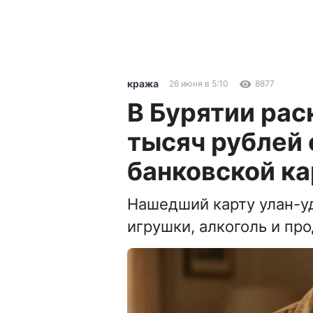
кража
26 июня в 5:10
8877
В Бурятии рас
тысяч рублей 
банковской к
Нашедший карту улан-уд
игрушки, алкоголь и пр