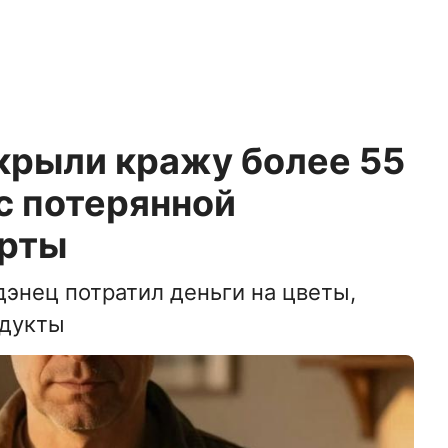
крыли кражу более 55
с потерянной
арты
энец потратил деньги на цветы,
одукты