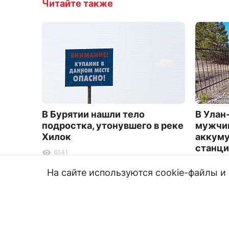
Читайте также
В Бурятии нашли тело
В Улан
подростка, утонувшего в реке
мужчин
Хилок
аккуму
станци
6541
7035
На сайте используются cookie-файлы 