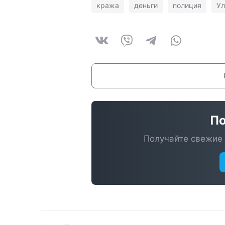
кража
деньги
полиция
Ул
По
Получайте свежие 