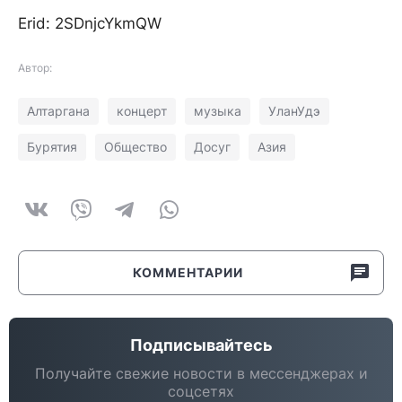
Erid: 2SDnjcYkmQW
Автор:
Алтаргана
концерт
музыка
УланУдэ
Бурятия
Общество
Досуг
Азия
КОММЕНТАРИИ
Подписывайтесь
Получайте свежие новости в мессенджерах и
соцсетях