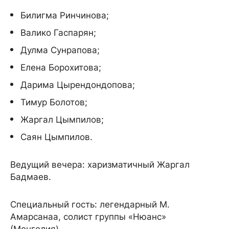
Билигма Ринчинова;
Валико Гаспарян;
Дулма Сунрапова;
Елена Борохитова;
Дарима Цырендондопова;
Тимур Болотов;
Жаргал Цымпилов;
Саян Цымпилов.
Ведущий вечера: харизматичный Жаргал
Бадмаев.
Специальный гость: легендарный М.
Амарсанаа, солист группы «Нюанс»
(Монголия).