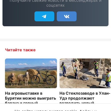
Получайте свежие новости в мессенджерах и
соцсетях
Читайте также
На агровыставке в
На Стеклозаводе в Улан-
Бурятии можно выиграть
Удэ продолжают
барана и горный
возводить новый
велосипед
путепровод