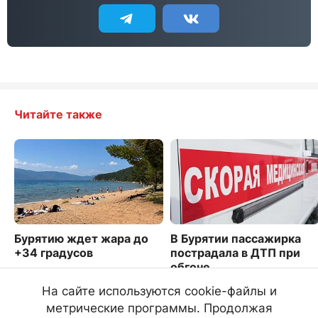
Читайте также
Бурятию ждет жара до
В Бурятии пассажирка
+34 градусов
пострадала в ДТП при
обгоне
5096
1977
На сайте используются cookie-файлы и
метрические программы. Продолжая