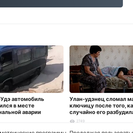
-Удэ автомобиль
Улан-удэнец сломал м
ился в месте
ключицу после того, ка
альной аварии
случайно его разбудил
2749
и метрические программы. Продолжая пользовать