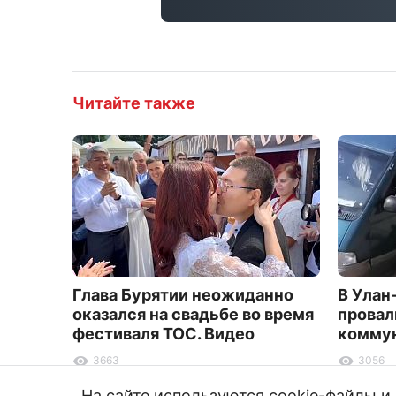
Читайте также
Глава Бурятии неожиданно
В Улан
оказался на свадьбе во время
провал
фестиваля ТОС. Видео
коммун
3663
3056
На сайте используются cookie-файлы 