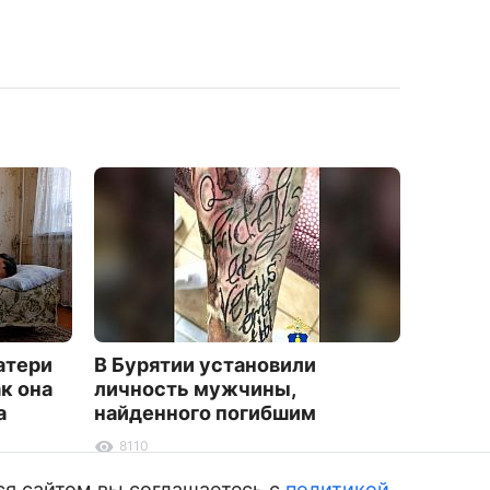
атери
В Бурятии установили
В Буря
к она
личность мужчины,
Татау
а
найденного погибшим
переп
8110
2657
ся сайтом вы соглашаетесь с
политикой