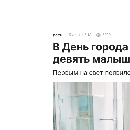
дети
15 июня в 6:13
6279
В День города
девять малы
Первым на свет появил