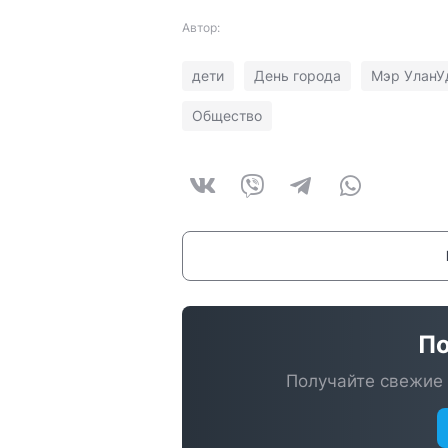
Автор:
дети
День города
Мэр УланУ
Общество
По
Получайте свежие 