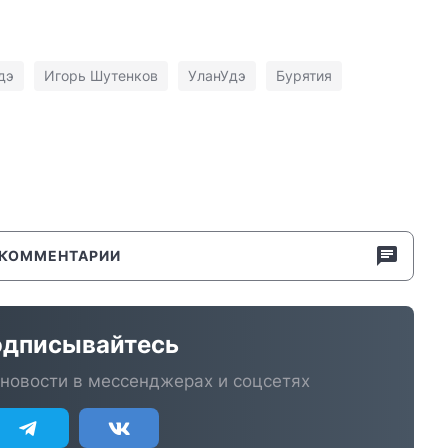
дэ
Игорь Шутенков
УланУдэ
Бурятия
КОММЕНТАРИИ
дписывайтесь
новости в мессенджерах и соцсетях