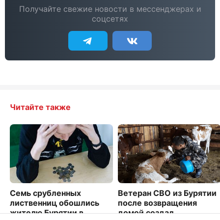
Получайте свежие новости в мессенджерах и
соцсетях
Читайте также
Семь срубленных
Ветеран СВО из Бурятии
лиственниц обошлись
после возвращения
жителю Бурятии в
домой создал