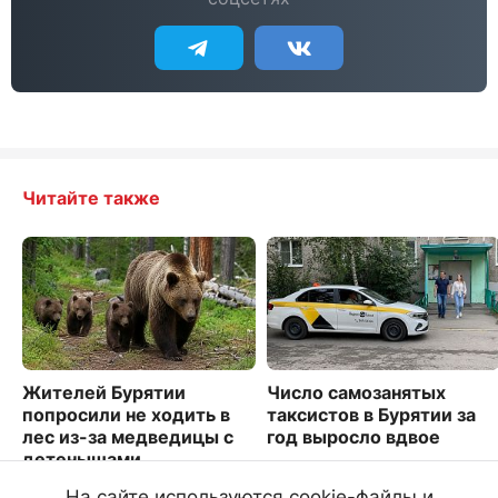
Читайте также
Жителей Бурятии
Число самозанятых
попросили не ходить в
таксистов в Бурятии за
лес из-за медведицы с
год выросло вдвое
детенышами
2010
5513
На сайте используются cookie-файлы и