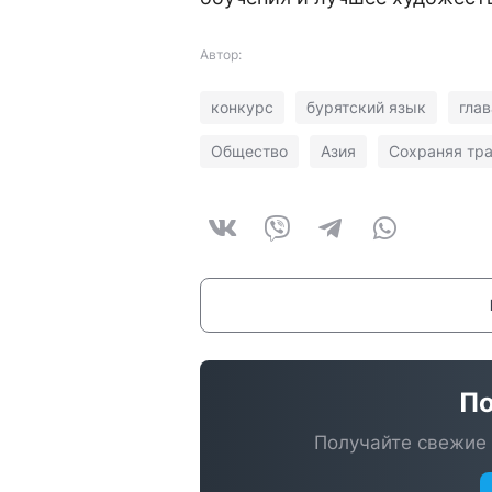
Автор:
конкурс
бурятский язык
глав
Общество
Азия
Сохраняя тр
По
Получайте свежие 