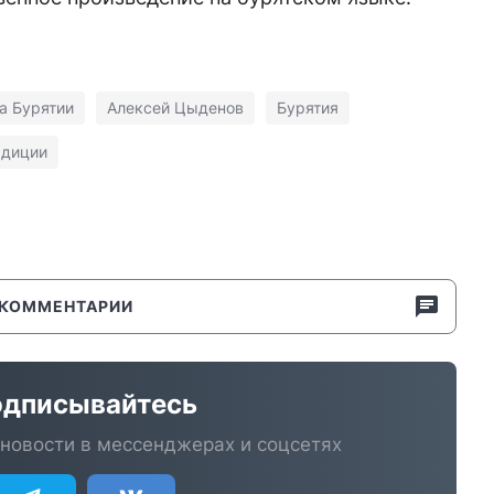
а Бурятии
Алексей Цыденов
Бурятия
адиции
КОММЕНТАРИИ
дписывайтесь
новости в мессенджерах и соцсетях