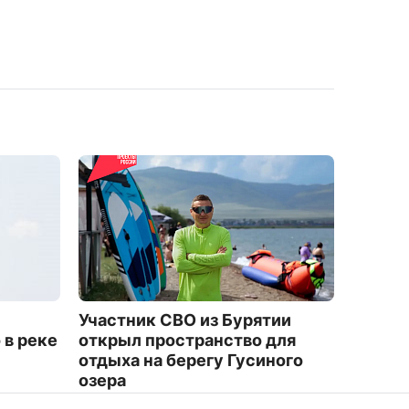
Участник СВО из Бурятии
"Актив
 в реке
открыл пространство для
после 
отдыха на берегу Гусиного
норма
озера
9005
4753