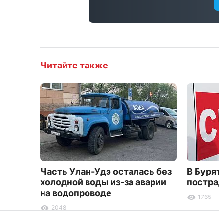
Читайте также
Часть Улан-Удэ осталась без
В Буря
холодной воды из-за аварии
постра
на водопроводе
1765
2048