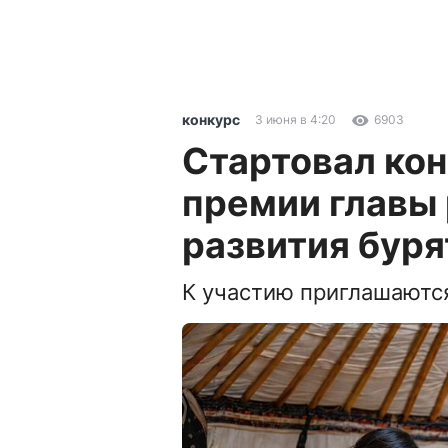
конкурс
3 июня в 4:20
6903
Стартовал кон
премии главы 
развития буря
К участию приглашаютс